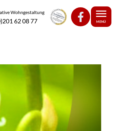
eative Wohngestaltung
0)201 62 08 77
MENÜ