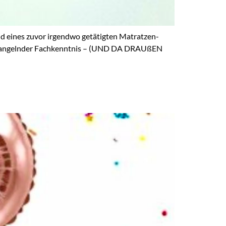
und eines zuvor irgendwo getätigten Matratzen-
und mangelnder Fachkenntnis – (UND DA DRAUßEN