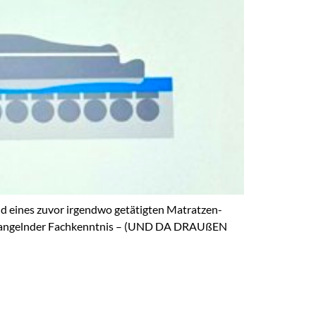
und eines zuvor irgendwo getätigten Matratzen-
und mangelnder Fachkenntnis – (UND DA DRAUßEN