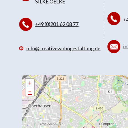
SILKE OELKE
+4
+49 (0)201 62 08 77
in
info@creativewohngestaltung.de
+
+
−
−