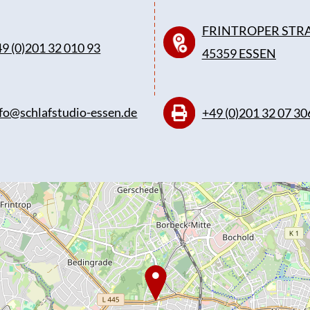
FRINTROPER STRA
9 (0)201 32 010 93
45359 ESSEN
fo@schlafstudio-essen.de
+49 (0)201 32 07 30