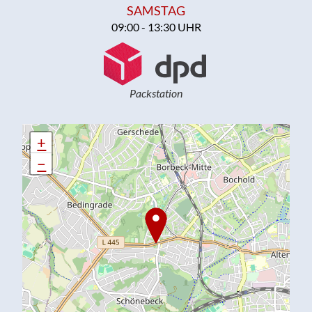
SAMSTAG
09:00 - 13:30 UHR
Packstation
+
+
−
−