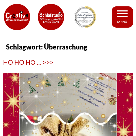
MENÜ
Schlagwort:
Überraschung
HO HO HO … >>>