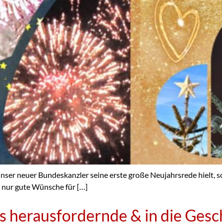
ndeskanzler seine erste große Neujahrsrede hielt, schre
t nur gute Wünsche für […]
s herausfordernde & in die Gesc