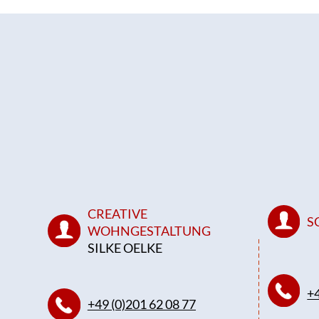
CREATIVE
S
WOHNGESTALTUNG
SILKE OELKE
+4
+49 (0)201 62 08 77