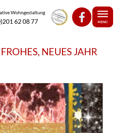
eative Wohngestaltung
0)201 62 08 77
MENÜ
 FROHES, NEUES JAHR