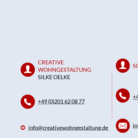
CREATIVE
S
WOHNGESTALTUNG
SILKE OELKE
+4
+49 (0)201 62 08 77
in
info@creativewohngestaltung.de