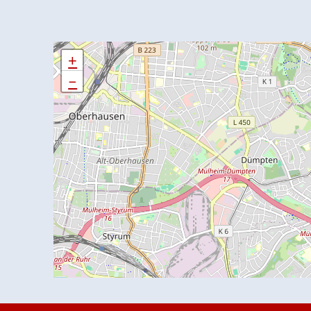
+
+
−
−