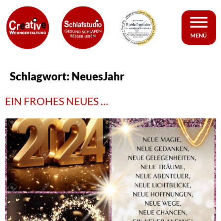
MENÜ
Schlagwort:
NeuesJahr
EIN FROHES NEUES …