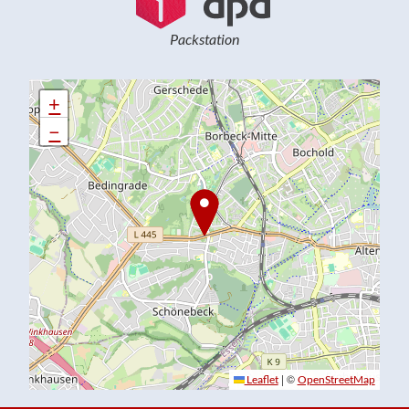
Packstation
+
+
−
−
|
|
©
©
Leaflet
Leaflet
OpenStreetMap
OpenStreetMap