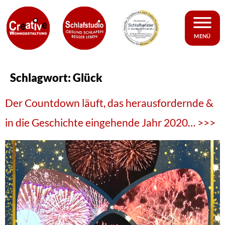
MENÜ
Schlagwort:
Glück
Der Countdown läuft, das herausfordernde &
in die Geschichte eingehende Jahr 2020… >>>