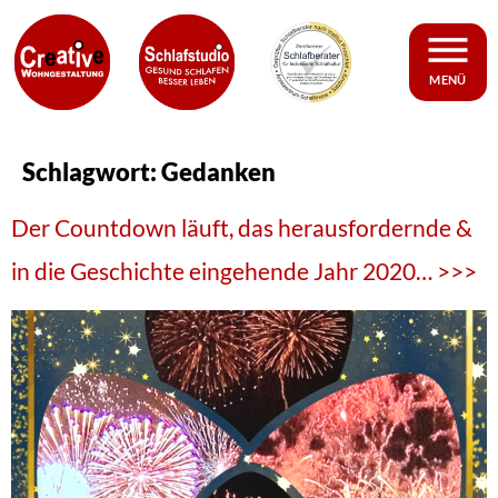
MENÜ
Schlagwort:
Gedanken
Der Countdown läuft, das herausfordernde &
in die Geschichte eingehende Jahr 2020… >>>