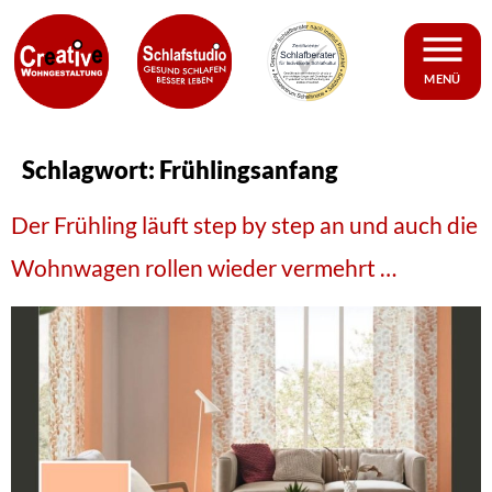
MENÜ
Schlagwort:
Frühlingsanfang
Der Frühling läuft step by step an und auch die
Wohnwagen rollen wieder vermehrt …