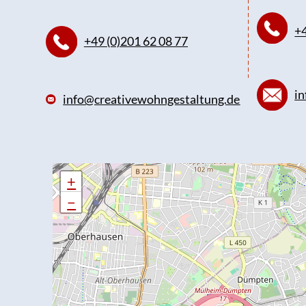
+4
+49 (0)201 62 08 77
in
info@creativewohngestaltung.de
+
+
−
−