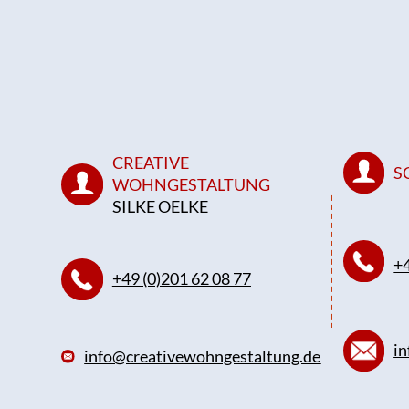
CREATIVE
S
WOHNGESTALTUNG
SILKE OELKE
+4
+49 (0)201 62 08 77
in
info@creativewohngestaltung.de