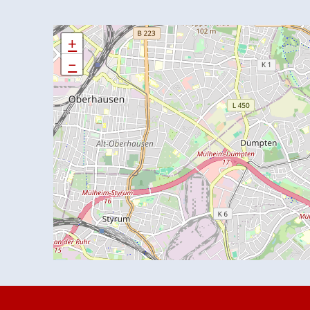
+
+
−
−