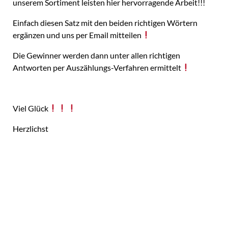
unserem Sortiment leisten hier hervorragende Arbeit!!!
Einfach diesen Satz mit den beiden richtigen Wörtern
ergänzen und uns per Email mitteilen
Die Gewinner werden dann unter allen richtigen
Antworten per Auszählungs-Verfahren ermittelt
Viel Glück
Herzlichst
Silke Oelke samt Team
VORIGER
NÄCHSTER
Valentinstag-Spezial FÜR DEN GESUNDEN, ERHOLSAMEN SCHLAF, für SIE & IHRE LIEBSTEN …
Ein toller Presseartikel von designdots.de über SWISSFLEX, selbstregulierende Schlafsysteme …