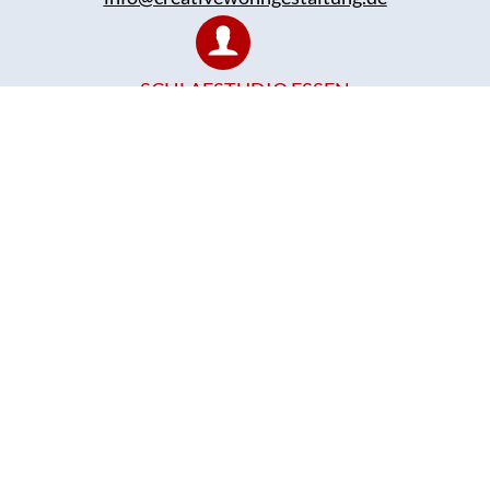
SCHLAFSTUDIO ESSEN
+49 (0)201 32 010 93
info@schlafstudio-essen.de
UNSER STANDORT