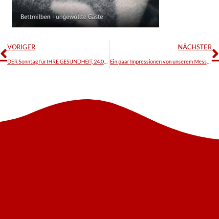
VORIGER
NÄCHSTER
DER Sonntag für IHRE GESUNDHEIT, 24.02.2019 in Essen …
Ein paar Impressionen von unserem Messe-Einsatz auf dem SWISSFLEX-Stand – IMM-Köln